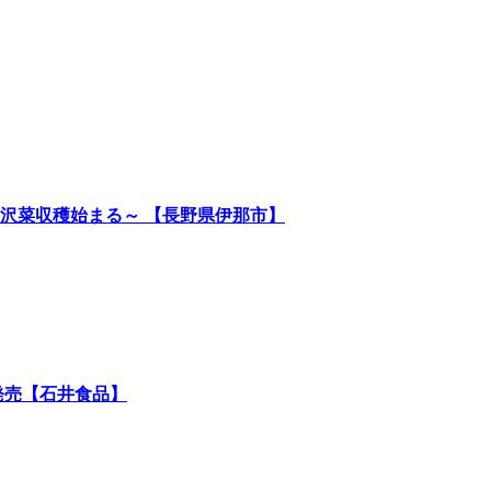
沢菜収穫始まる～ 【長野県伊那市】
発売【石井食品】