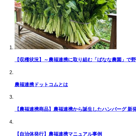
【収穫状況】～農福連携に取り組む「ばなな農園」で野
農福連携ドットコムとは
【農福連携商品】農福連携から誕生したハンバーグ 新
【自治体発行】農福連携マニュアル事例