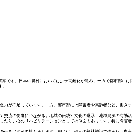
言葉です。日本の農村においては少子高齢化が進み、一方で都市部には
す。
り労働力が不足しています。一方、都市部には障害者や高齢者など、働き
化や交流の促進につながる。地域の伝統や文化の継承、地域資源の有効
維持したり、心のリハビリテーションとしての側面もあります。特に障害
商品を生み出す可能性もあります。例えば、特定の福祉施設で作られた農