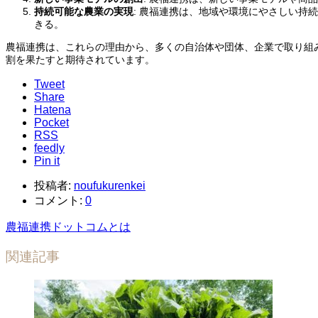
持続可能な農業の実現
: 農福連携は、地域や環境にやさしい
きる。
農福連携は、これらの理由から、多くの自治体や団体、企業で取り組
割を果たすと期待されています。
Tweet
Share
Hatena
Pocket
RSS
feedly
Pin it
投稿者:
noufukurenkei
コメント:
0
農福連携ドットコムとは
関連記事