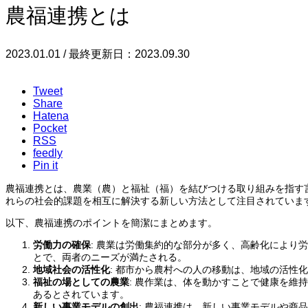
農福連携とは
2023.01.01 / 最終更新日：2023.09.30
Tweet
Share
Hatena
Pocket
RSS
feedly
Pin it
農福連携とは、農業（農）と福祉（福）を結びつける取り組みを指す
れらの社会的課題を相互に解決する新しい方法として注目されていま
以下、農福連携のポイントを簡潔にまとめます。
労働力の確保
: 農業は労働集約的な部分が多く、高齢化によ
とで、両者のニーズが満たされる。
地域社会の活性化
: 都市から農村への人の移動は、地域の活性
福祉の場としての農業
: 農作業は、体を動かすことで健康を
あるとされています。
新しい事業モデルの創出
: 農福連携は、新しい事業モデルや