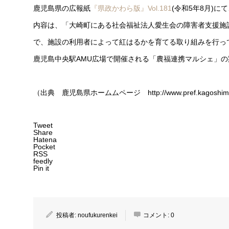
鹿児島県の広報紙
『県政かわら版』Vol.181
(令和5年8月)
内容は、「大崎町にある社会福祉法人愛生会の障害者支援施
で、施設の利用者によって紅はるかを育てる取り組みを行っています
鹿児島中央駅AMU広場で開催される「農福連携マルシェ」
（出典 鹿児島県ホームムページ http://www.pref.kagoshima.jp
Tweet
Share
Hatena
Pocket
RSS
feedly
Pin it
投稿者:
noufukurenkei
コメント:
0