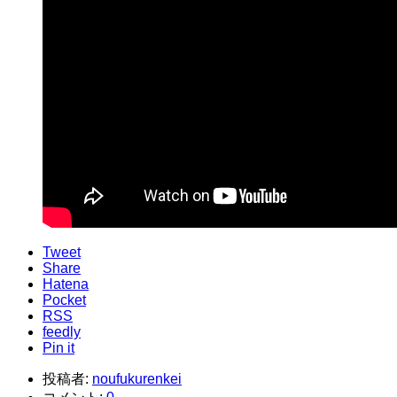
Tweet
Share
Hatena
Pocket
RSS
feedly
Pin it
投稿者:
noufukurenkei