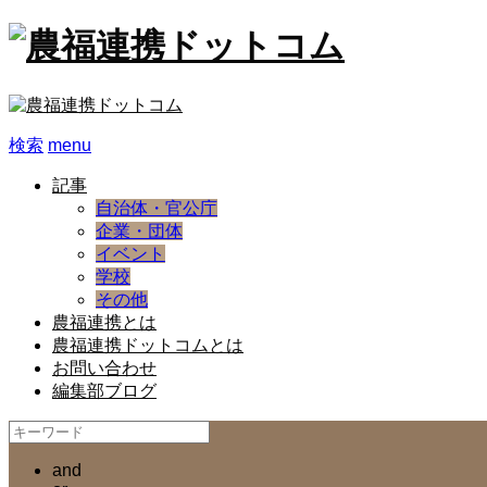
検索
menu
記事
自治体・官公庁
企業・団体
イベント
学校
その他
農福連携とは
農福連携ドットコムとは
お問い合わせ
編集部ブログ
and