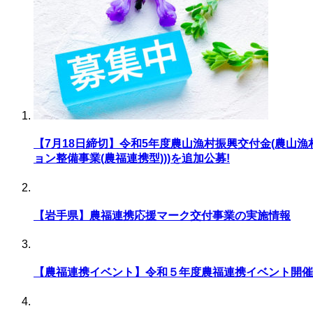
【7月18日締切】令和5年度農山漁村振興交付金(農山
ョン整備事業(農福連携型)))を追加公募!
【岩手県】農福連携応援マーク交付事業の実施情報
【農福連携イベント】令和５年度農福連携イベント開催