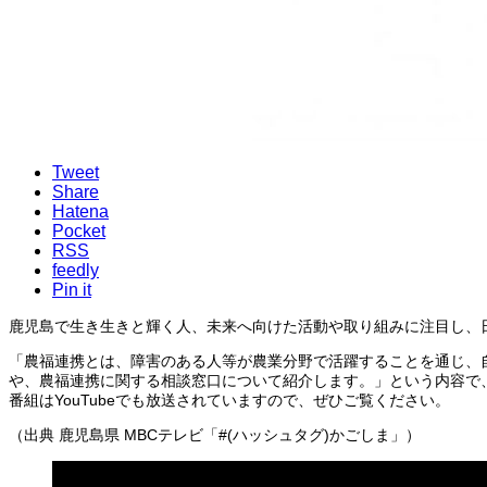
Tweet
Share
Hatena
Pocket
RSS
feedly
Pin it
鹿児島で生き生きと輝く人、未来へ向けた活動や取り組みに注目し、日
「農福連携とは、障害のある人等が農業分野で活躍することを通じ、
や、農福連携に関する相談窓口について紹介します。」という内容で
番組はYouTubeでも放送されていますので、ぜひご覧ください。
（出典 鹿児島県 MBCテレビ「#(ハッシュタグ)かごしま」）