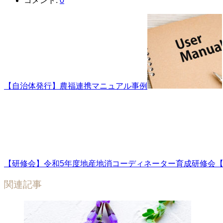
コメント:
0
【自治体発行】農福連携マニュアル事例
【研修会】令和5年度地産地消コーディネーター育成研修会【20
関連記事